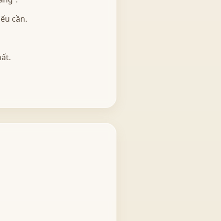
ếu cần.
ất.