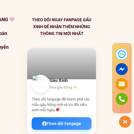
HÀNG
THEO DÕI NGAY FANPAGE GẤU
XINH ĐỂ NHẬN THÊM NHỮNG
toán
THÔNG TIN MỚI NHẤT
uyển
Gấu Xinh
Nhà gấu bông
Theo dõi fanpage để khám phá các
mẫu gấu bông mới và ưu đãi siêu
xinh mỗi ngày
Theo dõi Fanpage