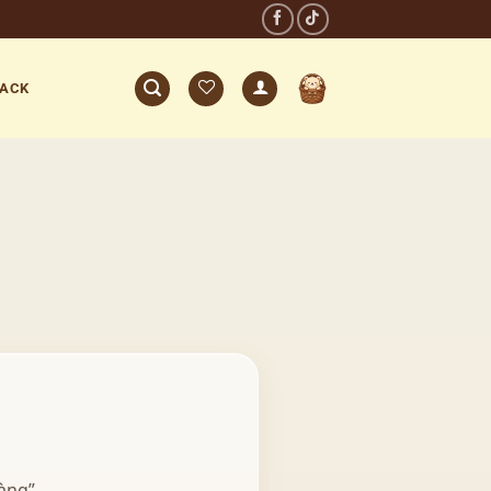
BACK
àng”.