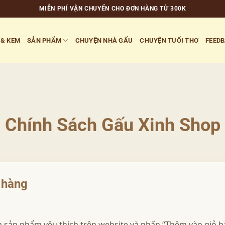
MIỄN PHÍ VẬN CHUYỂN CHO ĐƠN HÀNG TỪ 300K
 & KEM
SẢN PHẨM
CHUYỆN NHÀ GẤU
CHUYỆN TUỔI THƠ
FEED
Chính Sách Gấu Xinh Shop
 hàng
 sản phẩm yêu thích trên website và nhấn “Thêm vào giỏ h