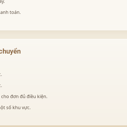
ay.
hanh toán.
 chuyển
.
.
 cho đơn đủ điều kiện.
ột số khu vực.