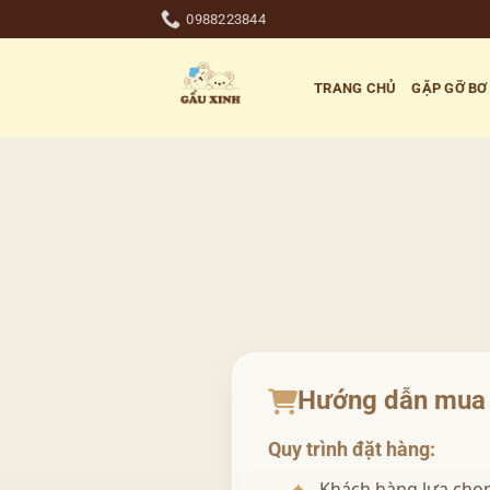
Bỏ
0988223844
qua
nội
TRANG CHỦ
GẶP GỠ BƠ
dung
Hướng dẫn mua
Quy trình đặt hàng:
Khách hàng lựa chọn