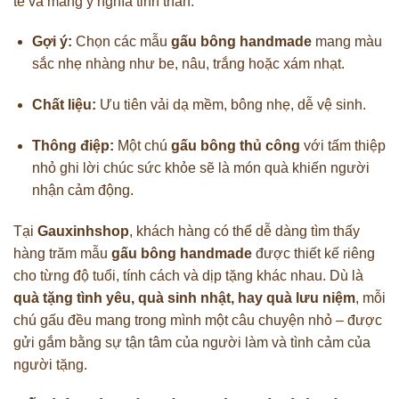
tế và mang ý nghĩa tinh thần.
Gợi ý:
Chọn các mẫu
gấu bông handmade
mang màu
sắc nhẹ nhàng như be, nâu, trắng hoặc xám nhạt.
Chất liệu:
Ưu tiên vải dạ mềm, bông nhẹ, dễ vệ sinh.
Thông điệp:
Một chú
gấu bông thủ công
với tấm thiệp
nhỏ ghi lời chúc sức khỏe sẽ là món quà khiến người
nhận cảm động.
Tại
Gauxinhshop
, khách hàng có thể dễ dàng tìm thấy
hàng trăm mẫu
gấu bông handmade
được thiết kế riêng
cho từng độ tuổi, tính cách và dịp tặng khác nhau. Dù là
quà tặng tình yêu, quà sinh nhật, hay quà lưu niệm
, mỗi
chú gấu đều mang trong mình một câu chuyện nhỏ – được
gửi gắm bằng sự tận tâm của người làm và tình cảm của
người tặng.