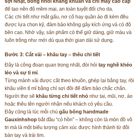
sợi Nhật, bông nhồi kháng khuẩn và chỉ may cao cấp
để tạo nên độ mềm mại, an toàn tuyệt đối cho da.
Các chi tiết như mắt gấu, nơ cổ hay quần áo đi kèm đều
được lựa chọn kỹ, đảm bảo không gây kích ứng và có độ
bền cao. Nhờ vậy, sản phẩm có thể giữ dáng, giữ màu và
luôn trông như mới dù qua thời gian dài sử dụng.
Bước 3: Cắt vải – khâu tay – thêu chi tiết
Đây là công đoạn quan trọng nhất, đòi hỏi
tay nghề khéo
léo và sự tỉ mỉ
.
Từng mảnh vải được cắt theo khuôn, ghép lại bằng tay, rồi
khâu viền tỉ mỉ bằng chỉ sợi đôi để đảm bảo chắc chắn.
Người thợ sẽ
khâu từng chi tiết nhỏ
như tai, mũi, nơ, áo
hoặc thêu tên người nhận nếu khách có yêu cầu.
Đây cũng là lúc mỗi chú
gấu bông handmade
Gauxinhshop
bắt đầu “có hồn” – không còn là món đồ vô
tri mà là một biểu tượng cảm xúc được hình thành từ đôi
bàn tay và trái tim.