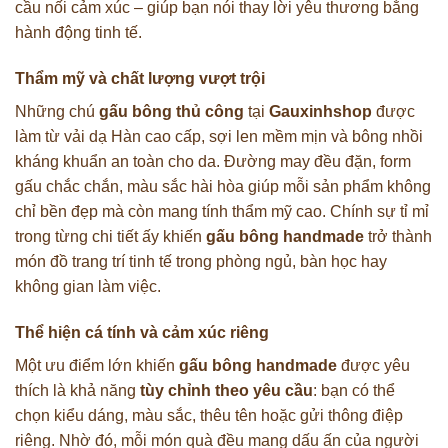
cầu nối cảm xúc – giúp bạn nói thay lời yêu thương bằng
hành động tinh tế.
Thẩm mỹ và chất lượng vượt trội
Những chú
gấu bông thủ công
tại
Gauxinhshop
được
làm từ vải dạ Hàn cao cấp, sợi len mềm mịn và bông nhồi
kháng khuẩn an toàn cho da. Đường may đều đặn, form
gấu chắc chắn, màu sắc hài hòa giúp mỗi sản phẩm không
chỉ bền đẹp mà còn mang tính thẩm mỹ cao. Chính sự tỉ mỉ
trong từng chi tiết ấy khiến
gấu bông handmade
trở thành
món đồ trang trí tinh tế trong phòng ngủ, bàn học hay
không gian làm việc.
Thể hiện cá tính và cảm xúc riêng
Một ưu điểm lớn khiến
gấu bông handmade
được yêu
thích là khả năng
tùy chỉnh theo yêu cầu
: bạn có thể
chọn kiểu dáng, màu sắc, thêu tên hoặc gửi thông điệp
riêng. Nhờ đó, mỗi món quà đều mang dấu ấn của người