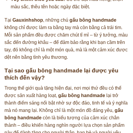
màu sắc, thêu tên hoặc ngày đặc biệt.
Tại
Gauxinhshop
, những chú
gấu bông handmade
không chỉ được làm ra bằng tay mà còn bằng cả trái tim.
Mỗi sản phẩm đều được chăm chút tỉ mỉ – từ ý tưởng, màu
sắc đến đường khâu – để đảm bảo rằng khi bạn cầm trên
tay, đó không chỉ là một món quà, mà là một cảm xúc được
dệt nên bằng tình yêu thương.
Tại sao gấu bông handmade lại được yêu
thích đến vậy?
Trong thế giới quà tặng hiện đại, nơi mọi thứ đều có thể
được sản xuất hàng loạt,
gấu bông handmade
lại trở
thành điểm sáng nổi bật nhờ sự độc đáo, tinh tế và ý nghĩa
mà nó mang lại. Không chỉ là một món đồ đáng yêu,
gấu
bông handmade
còn là biểu tượng của cảm xúc chân
thành – điều khiến hàng nghìn người lựa chọn sản phẩm
này để dành tặng cho người thân, bạn bè và người yêu.