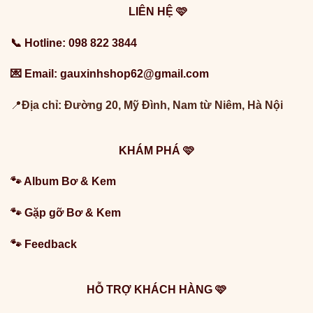
LIÊN HỆ 🩷
📞 Hotline: 098 822 3844
💌 Email: gauxinhshop62@gmail.com
📍
Địa chỉ:
Đường 20, Mỹ Đình, Nam từ Niêm, Hà Nội
KHÁM PHÁ 🩷
🐾
Album Bơ & Kem
🐾
Gặp gỡ Bơ & Kem
🐾
Feedback
HỖ TRỢ KHÁCH HÀNG 🩷