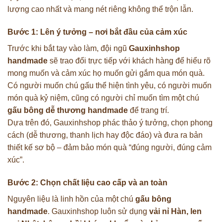
lượng cao nhất và mang nét riêng không thể trộn lẫn.
Bước 1: Lên ý tưởng – nơi bắt đầu của cảm xúc
Trước khi bắt tay vào làm, đội ngũ
Gauxinhshop
handmade
sẽ trao đổi trực tiếp với khách hàng để hiểu rõ
mong muốn và cảm xúc họ muốn gửi gắm qua món quà.
Có người muốn chú gấu thể hiện tình yêu, có người muốn
món quà kỷ niệm, cũng có người chỉ muốn tìm một chú
gấu bông dễ thương handmade
để trang trí.
Dựa trên đó, Gauxinhshop phác thảo ý tưởng, chọn phong
cách (dễ thương, thanh lịch hay độc đáo) và đưa ra bản
thiết kế sơ bộ – đảm bảo món quà “đúng người, đúng cảm
xúc”.
Bước 2: Chọn chất liệu cao cấp và an toàn
Nguyên liệu là linh hồn của một chú
gấu bông
handmade
. Gauxinhshop luôn sử dụng
vải nỉ Hàn, len