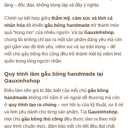
tặng – độc đáo, không trùng lặp và đầy ý nghĩa.
Chính sự kết hợp giữa
thẩm mỹ, cảm xúc và tính cá
nhân hóa
đã khiến
gấu bông handmade
trở thành món
quà “trong mơ” của nhiều người. Và tại
Gauxinhshop
,
chúng tôi không chỉ tạo ra một sản phẩm đáng yêu mà còn
gửi gắm vào đó tình yêu, niềm vui và sự trân trọng – để
mỗi chú gấu bông thủ công đều trở thành một kỷ niệm khó
quên trong lòng người nhận.
Quy trình làm gấu bông handmade tại
Gauxinhshop
Điều làm nên giá trị đặc biệt của mỗi chú
gấu bông
handmade
không chỉ nằm ở vẻ ngoài dễ thương mà còn
ở
quy trình tạo ra chúng
– nơi hội tụ của kỹ thuật, sự tỉ mỉ
và tình yêu dành cho từng sản phẩm. Tại
Gauxinhshop
,
mọi chú
gấu bông thủ công
đều được làm ra theo một
quy trình chuẩn mực, đảm bảo mỗi chi tiết đều đạt chất