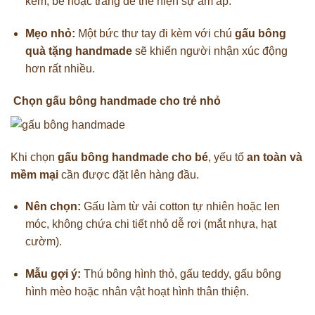
kem, be hoặc trắng để thể hiện sự ấm áp.
Mẹo nhỏ:
Một bức thư tay đi kèm với chú
gấu bông
quà tặng handmade
sẽ khiến người nhận xúc động
hơn rất nhiều.
Chọn gấu bông handmade cho trẻ nhỏ
Khi chọn
gấu bông handmade cho bé
, yếu tố
an toàn và
mềm mại
cần được đặt lên hàng đầu.
Nên chọn:
Gấu làm từ vải cotton tự nhiên hoặc len
móc, không chứa chi tiết nhỏ dễ rơi (mắt nhựa, hạt
cườm).
Mẫu gợi ý:
Thú bông hình thỏ, gấu teddy, gấu bông
hình mèo hoặc nhân vật hoạt hình thân thiện.