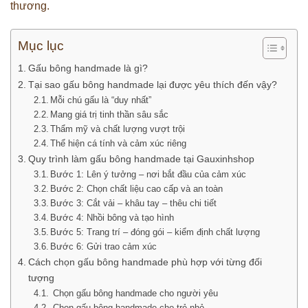
thương.
Mục lục
Gấu bông handmade là gì?
Tại sao gấu bông handmade lại được yêu thích đến vậy?
Mỗi chú gấu là “duy nhất”
Mang giá trị tinh thần sâu sắc
Thẩm mỹ và chất lượng vượt trội
Thể hiện cá tính và cảm xúc riêng
Quy trình làm gấu bông handmade tại Gauxinhshop
Bước 1: Lên ý tưởng – nơi bắt đầu của cảm xúc
Bước 2: Chọn chất liệu cao cấp và an toàn
Bước 3: Cắt vải – khâu tay – thêu chi tiết
Bước 4: Nhồi bông và tạo hình
Bước 5: Trang trí – đóng gói – kiểm định chất lượng
Bước 6: Gửi trao cảm xúc
Cách chọn gấu bông handmade phù hợp với từng đối
tượng
Chọn gấu bông handmade cho người yêu
Chọn gấu bông handmade cho trẻ nhỏ