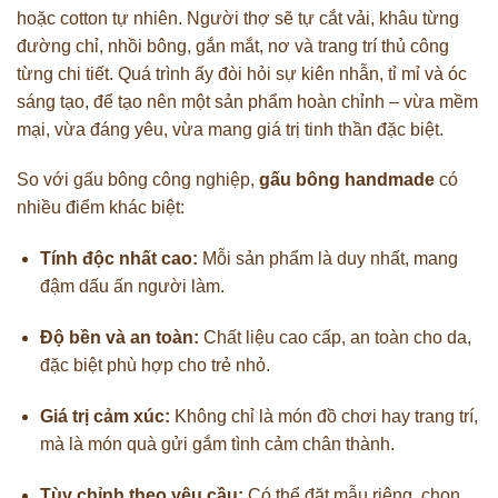
hoặc cotton tự nhiên. Người thợ sẽ tự cắt vải, khâu từng
đường chỉ, nhồi bông, gắn mắt, nơ và trang trí thủ công
từng chi tiết. Quá trình ấy đòi hỏi sự kiên nhẫn, tỉ mỉ và óc
sáng tạo, để tạo nên một sản phẩm hoàn chỉnh – vừa mềm
mại, vừa đáng yêu, vừa mang giá trị tinh thần đặc biệt.
So với gấu bông công nghiệp,
gấu bông handmade
có
nhiều điểm khác biệt:
Tính độc nhất cao:
Mỗi sản phẩm là duy nhất, mang
đậm dấu ấn người làm.
Độ bền và an toàn:
Chất liệu cao cấp, an toàn cho da,
đặc biệt phù hợp cho trẻ nhỏ.
Giá trị cảm xúc:
Không chỉ là món đồ chơi hay trang trí,
mà là món quà gửi gắm tình cảm chân thành.
Tùy chỉnh theo yêu cầu:
Có thể đặt mẫu riêng, chọn