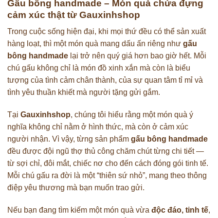
Gấu bông handmade – Món quà chứa đựng
cảm xúc thật từ Gauxinhshop
Trong cuộc sống hiện đại, khi mọi thứ đều có thể sản xuất
hàng loạt, thì một món quà mang dấu ấn riêng như
gấu
bông handmade
lại trở nên quý giá hơn bao giờ hết. Mỗi
chú gấu không chỉ là món đồ xinh xắn mà còn là biểu
tượng của tình cảm chân thành, của sự quan tâm tỉ mỉ và
tình yêu thuần khiết mà người tặng gửi gắm.
Tại
Gauxinhshop
, chúng tôi hiểu rằng một món quà ý
nghĩa không chỉ nằm ở hình thức, mà còn ở cảm xúc
người nhận. Vì vậy, từng sản phẩm
gấu bông handmade
đều được đội ngũ thợ thủ công chăm chút từng chi tiết —
từ sợi chỉ, đôi mắt, chiếc nơ cho đến cách đóng gói tinh tế.
Mỗi chú gấu ra đời là một “thiên sứ nhỏ”, mang theo thông
điệp yêu thương mà bạn muốn trao gửi.
Nếu bạn đang tìm kiếm một món quà vừa
độc đáo, tinh tế
,