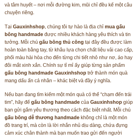
và tâm huyết – nơi mỗi đường kim, mũi chỉ đều kể một câu
chuyện riêng.
Tại
Gauxinhshop
, chúng tôi tự hào là địa chỉ
mua gấu
bông handmade
được nhiều khách hàng yêu thích và tin
tưởng. Mỗi chú
gấu bông thủ công
tại đây đều được làm
hoàn toàn bằng tay, từ khâu lựa chọn chất liệu vải cao cấp,
phối màu hài hòa cho đến từng chi tiết nhỏ như nơ, áo hay
đôi mắt xinh xắn. Chính sự tỉ mỉ ấy giúp từng sản phẩm
gấu bông handmade Gauxinhshop
trở thành món quà
mang dấu ấn cá nhân – khác biệt và đầy ý nghĩa.
Nếu bạn đang tìm kiếm một món quà có thể “chạm đến trái
tim”, hãy để
gấu bông handmade
của
Gauxinhshop
giúp
bạn gửi gắm yêu thương theo cách đặc biệt nhất. Mỗi chú
gấu bông dễ thương handmade
không chỉ là một món
đồ trang trí, mà còn là lời nhắn nhủ dịu dàng, chứa đựng
cảm xúc chân thành mà bạn muốn trao gửi đến người