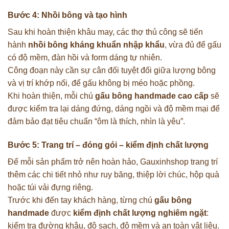
Bước 4: Nhồi bông và tạo hình
Sau khi hoàn thiện khâu may, các thợ thủ công sẽ tiến
hành
nhồi bông kháng khuẩn nhập khẩu
, vừa đủ để gấu
có độ mềm, đàn hồi và form dáng tự nhiên.
Công đoạn này cần sự cân đối tuyệt đối giữa lượng bông
và vị trí khớp nối, để gấu không bị méo hoặc phồng.
Khi hoàn thiện, mỗi chú
gấu bông handmade cao cấp
sẽ
được kiểm tra lại dáng đứng, dáng ngồi và độ mềm mại để
đảm bảo đạt tiêu chuẩn “ôm là thích, nhìn là yêu”.
Bước 5: Trang trí – đóng gói – kiểm định chất lượng
Để mỗi sản phẩm trở nên hoàn hảo, Gauxinhshop trang trí
thêm các chi tiết nhỏ như ruy băng, thiệp lời chúc, hộp quà
hoặc túi vải đựng riêng.
Trước khi đến tay khách hàng, từng chú
gấu bông
handmade
được
kiểm định chất lượng nghiêm ngặt
:
kiểm tra đường khâu, độ sạch, độ mềm và an toàn vật liệu.