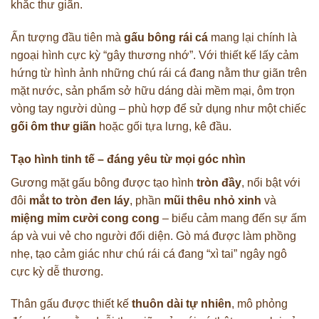
khắc thư giãn.
Ấn tượng đầu tiên mà
gấu bông rái cá
mang lại chính là
ngoại hình cực kỳ “gây thương nhớ”. Với thiết kế lấy cảm
hứng từ hình ảnh những chú rái cá đang nằm thư giãn trên
mặt nước, sản phẩm sở hữu dáng dài mềm mại, ôm trọn
vòng tay người dùng – phù hợp để sử dụng như một chiếc
gối ôm thư giãn
hoặc gối tựa lưng, kê đầu.
Tạo hình tinh tế – đáng yêu từ mọi góc nhìn
Gương mặt gấu bông được tạo hình
tròn đầy
, nổi bật với
đôi
mắt to tròn đen láy
, phần
mũi thêu nhỏ xinh
và
miệng mỉm cười cong cong
– biểu cảm mang đến sự ấm
áp và vui vẻ cho người đối diện. Gò má được làm phồng
nhẹ, tạo cảm giác như chú rái cá đang “xì tai” ngây ngô
cực kỳ dễ thương.
Thân gấu được thiết kế
thuôn dài tự nhiên
, mô phỏng