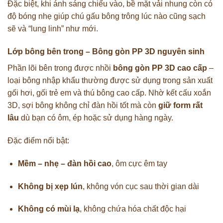
Đặc biệt, khi ánh sáng chiếu vào, bề mặt vải nhung còn có
độ bóng nhẹ giúp chú gấu bông trông lúc nào cũng sạch
sẽ và “lung linh” như mới.
Lớp bông bên trong – Bông gòn PP 3D nguyên sinh
Phần lõi bên trong được nhồi
bông gòn PP 3D cao cấp
–
loại bông nhập khẩu thường được sử dụng trong sản xuất
gối hơi, gối trẻ em và thú bông cao cấp. Nhờ kết cấu xoắn
3D, sợi bông không chỉ đàn hồi tốt mà còn
giữ form rất
lâu
dù bạn có ôm, ép hoặc sử dụng hàng ngày.
Đặc điểm nổi bật:
Mềm – nhẹ – đàn hồi cao
, ôm cực êm tay
Không bị xẹp lún
, không vón cục sau thời gian dài
Không có mùi lạ
, không chứa hóa chất độc hại