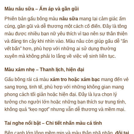
Màu nâu sữa – Ấm áp và gần gũi
Phiên bản gấu bông màu
nâu sữa
mang lại cảm giác ấm
cúng, gần gũi và dễ thương một cách cổ điển. Đây là tông
màu được nhiều bạn nữ yêu thích vì tạo nên sự thân thiện
và đáng tin cậy khi nhìn vào. Màu nâu còn giúp gấu dễ “ẩn
vết bẩn” hơn, phù hợp với những ai sử dụng thường
xuyên mà không phải lo lắng về việc vệ sinh liên tục.
Màu xám nhẹ – Thanh lịch, hiện đại
Gấu bông rái cá màu
xám tro hoặc xám bạc
mang đến vẻ
sang trọng, tinh tế, phù hợp với những không gian mang
phong cách tối giản hoặc hiện đại. Đây là lựa chọn lý
tưởng cho người lớn hoặc những bạn thích sự trung tính,
không quá “kẹo ngọt” nhưng vẫn dễ thương và mềm mại.
Tai nghe nổi bật – Chi tiết nhấn màu cá tính
Bên cạnh lớp lông mềm mịn và màu thân nhã nhặn,
đôi tai