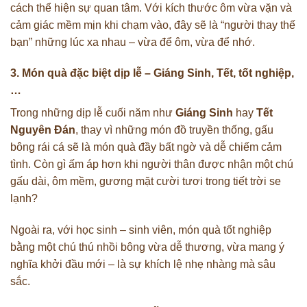
cách thể hiện sự quan tâm. Với kích thước ôm vừa vặn và
cảm giác mềm mịn khi chạm vào, đây sẽ là “người thay thế
bạn” những lúc xa nhau – vừa để ôm, vừa để nhớ.
3. Món quà đặc biệt dịp lễ – Giáng Sinh, Tết, tốt nghiệp,
…
Trong những dịp lễ cuối năm như
Giáng Sinh
hay
Tết
Nguyên Đán
, thay vì những món đồ truyền thống, gấu
bông rái cá sẽ là món quà đầy bất ngờ và dễ chiếm cảm
tình. Còn gì ấm áp hơn khi người thân được nhận một chú
gấu dài, ôm mềm, gương mặt cười tươi trong tiết trời se
lạnh?
Ngoài ra, với học sinh – sinh viên, món quà tốt nghiệp
bằng một chú thú nhồi bông vừa dễ thương, vừa mang ý
nghĩa khởi đầu mới – là sự khích lệ nhẹ nhàng mà sâu
sắc.