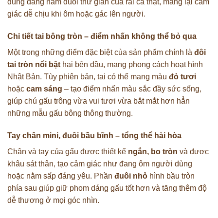
đúng dáng nằm duỗi thư giãn của rái cá thật, mang lại cảm
giác dễ chịu khi ôm hoặc gác lên người.
Chi tiết tai bông tròn – điểm nhấn không thể bỏ qua
Một trong những điểm đặc biệt của sản phẩm chính là
đôi
tai tròn nổi bật
hai bên đầu, mang phong cách hoạt hình
Nhật Bản. Tùy phiên bản, tai có thể mang màu
đỏ tươi
hoặc
cam sáng
– tạo điểm nhấn màu sắc đầy sức sống,
giúp chú gấu trông vừa vui tươi vừa bắt mắt hơn hẳn
những mẫu gấu bông thông thường.
Tay chân mini, đuôi bầu bĩnh – tổng thể hài hòa
Chân và tay của gấu được thiết kế
ngắn, bo tròn
và được
khâu sát thân, tạo cảm giác như đang ôm người dùng
hoặc nằm sấp đáng yêu. Phần
đuôi nhỏ
hình bầu tròn
phía sau giúp giữ phom dáng gấu tốt hơn và tăng thêm độ
dễ thương ở mọi góc nhìn.