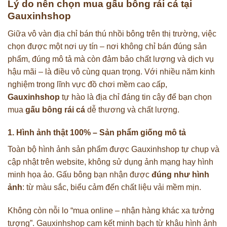
Lý do nên chọn mua gấu bông rái cá tại
Gauxinhshop
Giữa vô vàn địa chỉ bán thú nhồi bông trên thị trường, việc
chọn được một nơi uy tín – nơi không chỉ bán đúng sản
phẩm, đúng mô tả mà còn đảm bảo chất lượng và dịch vụ
hậu mãi – là điều vô cùng quan trọng. Với nhiều năm kinh
nghiệm trong lĩnh vực đồ chơi mềm cao cấp,
Gauxinhshop
tự hào là địa chỉ đáng tin cậy để bạn chọn
mua
gấu bông rái cá
dễ thương và chất lượng.
1. Hình ảnh thật 100% – Sản phẩm giống mô tả
Toàn bộ hình ảnh sản phẩm được Gauxinhshop tự chụp và
cập nhật trên website, không sử dụng ảnh mạng hay hình
minh họa ảo. Gấu bông bạn nhận được
đúng như hình
ảnh
: từ màu sắc, biểu cảm đến chất liệu vải mềm mịn.
Không còn nỗi lo “mua online – nhận hàng khác xa tưởng
tượng”. Gauxinhshop cam kết minh bạch từ khâu hình ảnh