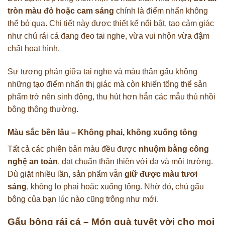
tròn màu đỏ hoặc cam sáng
chính là điểm nhấn không
thể bỏ qua. Chi tiết này được thiết kế nổi bật, tạo cảm giác
như chú rái cá đang đeo tai nghe, vừa vui nhộn vừa đậm
chất hoạt hình.
Sự tương phản giữa tai nghe và màu thân gấu không
những tạo điểm nhấn thị giác mà còn khiến tổng thể sản
phẩm trở nên sinh động, thu hút hơn hẳn các mẫu thú nhồi
bông thông thường.
Màu sắc bền lâu – Không phai, không xuống tông
Tất cả các phiên bản màu đều được
nhuộm bằng công
nghệ an toàn
, đạt chuẩn thân thiện với da và môi trường.
Dù giặt nhiều lần, sản phẩm vẫn
giữ được màu tươi
sáng
, không lo phai hoặc xuống tông. Nhờ đó, chú gấu
bông của bạn lúc nào cũng trông như mới.
Gấu bông rái cá – Món quà tuyệt vời cho mọi