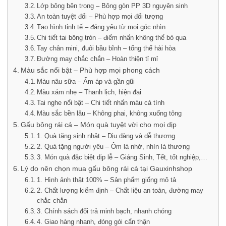
Lớp bông bên trong – Bông gòn PP 3D nguyên sinh
An toàn tuyệt đối – Phù hợp mọi đối tượng
Tạo hình tinh tế – đáng yêu từ mọi góc nhìn
Chi tiết tai bông tròn – điểm nhấn không thể bỏ qua
Tay chân mini, đuôi bầu bĩnh – tổng thể hài hòa
Đường may chắc chắn – Hoàn thiện tỉ mỉ
Màu sắc nổi bật – Phù hợp mọi phong cách
Màu nâu sữa – Ấm áp và gần gũi
Màu xám nhẹ – Thanh lịch, hiện đại
Tai nghe nổi bật – Chi tiết nhấn màu cá tính
Màu sắc bền lâu – Không phai, không xuống tông
Gấu bông rái cá – Món quà tuyệt vời cho mọi dịp
1. Quà tặng sinh nhật – Dịu dàng và dễ thương
2. Quà tặng người yêu – Ôm là nhớ, nhìn là thương
3. Món quà đặc biệt dịp lễ – Giáng Sinh, Tết, tốt nghiệp,…
Lý do nên chọn mua gấu bông rái cá tại Gauxinhshop
1. Hình ảnh thật 100% – Sản phẩm giống mô tả
2. Chất lượng kiểm định – Chất liệu an toàn, đường may
chắc chắn
3. Chính sách đổi trả minh bạch, nhanh chóng
4. Giao hàng nhanh, đóng gói cẩn thận