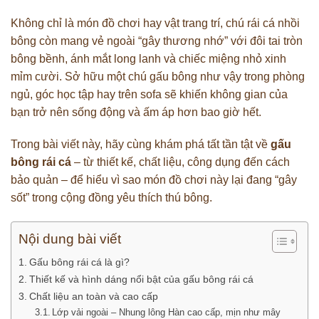
Không chỉ là món đồ chơi hay vật trang trí, chú rái cá nhồi
bông còn mang vẻ ngoài “gây thương nhớ” với đôi tai tròn
bông bềnh, ánh mắt long lanh và chiếc miệng nhỏ xinh
mỉm cười. Sở hữu một chú gấu bông như vậy trong phòng
ngủ, góc học tập hay trên sofa sẽ khiến không gian của
bạn trở nên sống động và ấm áp hơn bao giờ hết.
Trong bài viết này, hãy cùng khám phá tất tần tật về
gấu
bông rái cá
– từ thiết kế, chất liệu, công dụng đến cách
bảo quản – để hiểu vì sao món đồ chơi này lại đang “gây
sốt” trong cộng đồng yêu thích thú bông.
Nội dung bài viết
Gấu bông rái cá là gì?
Thiết kế và hình dáng nổi bật của gấu bông rái cá
Chất liệu an toàn và cao cấp
Lớp vải ngoài – Nhung lông Hàn cao cấp, mịn như mây