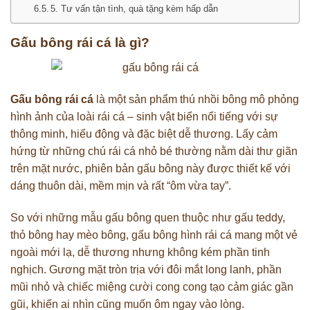
5. Tư vấn tận tình, quà tặng kèm hấp dẫn
Gấu bông rái cá là gì?
Gấu bông rái cá
là một sản phẩm thú nhồi bông mô phỏng
hình ảnh của loài rái cá – sinh vật biển nổi tiếng với sự
thông minh, hiếu động và đặc biệt dễ thương. Lấy cảm
hứng từ những chú rái cá nhỏ bé thường nằm dài thư giãn
trên mặt nước, phiên bản gấu bông này được thiết kế với
dáng thuôn dài, mềm mịn và rất “ôm vừa tay”.
So với những mẫu gấu bông quen thuộc như gấu teddy,
thỏ bông hay mèo bông, gấu bông hình rái cá mang một vẻ
ngoài mới lạ, dễ thương nhưng không kém phần tinh
nghịch. Gương mặt tròn trịa với đôi mắt long lanh, phần
mũi nhỏ và chiếc miệng cười cong cong tạo cảm giác gần
gũi, khiến ai nhìn cũng muốn ôm ngay vào lòng.